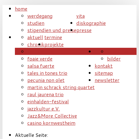
home
werdegang
vita
studien
diskographie
stipendien und preise
presse
aktuell
termine
chronik
projekte
berta epple
video
media
foaie verde
bilder
salsa fuerte
kontakt
tales in tones trio
sitemap
pecunia non olet
newsletter
martin schrack string quartet
raul jaurena trio
einhalden-festival
jazzkultur e.V.
Jazz&More Collective
casino kornwestheim
Aktuelle Seite: