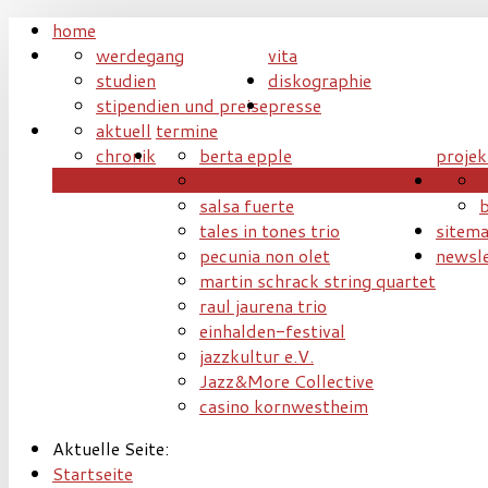
home
werdegang
vita
studien
diskographie
stipendien und preise
presse
aktuell
termine
chronik
berta epple
projek
foaie verde
v
salsa fuerte
b
tales in tones trio
sitem
pecunia non olet
newsle
martin schrack string quartet
raul jaurena trio
einhalden-festival
jazzkultur e.V.
Jazz&More Collective
casino kornwestheim
Aktuelle Seite:
Startseite