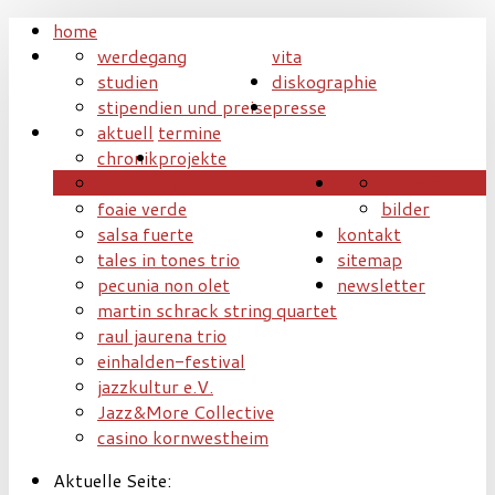
home
werdegang
vita
studien
diskographie
stipendien und preise
presse
aktuell
termine
chronik
projekte
berta epple
video
media
foaie verde
bilder
salsa fuerte
kontakt
tales in tones trio
sitemap
pecunia non olet
newsletter
martin schrack string quartet
raul jaurena trio
einhalden-festival
jazzkultur e.V.
Jazz&More Collective
casino kornwestheim
Aktuelle Seite: