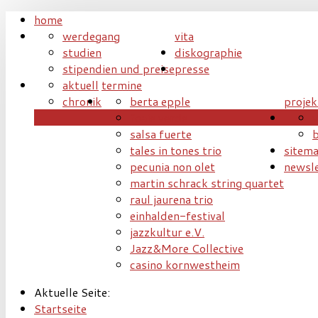
home
werdegang
vita
studien
diskographie
stipendien und preise
presse
aktuell
termine
chronik
berta epple
projek
foaie verde
v
salsa fuerte
b
tales in tones trio
sitem
pecunia non olet
newsle
martin schrack string quartet
raul jaurena trio
einhalden-festival
jazzkultur e.V.
Jazz&More Collective
casino kornwestheim
Aktuelle Seite:
Startseite