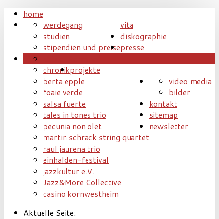
home
werdegang
vita
studien
diskographie
stipendien und preise
presse
aktuell
termine
chronik
projekte
berta epple
video
media
foaie verde
bilder
salsa fuerte
kontakt
tales in tones trio
sitemap
pecunia non olet
newsletter
martin schrack string quartet
raul jaurena trio
einhalden-festival
jazzkultur e.V.
Jazz&More Collective
casino kornwestheim
Aktuelle Seite: