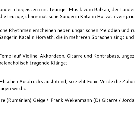
Ländern begeistern mit feuriger Musik vom Balkan, der Länd
 feurige, charismatische Sängerin Katalin Horvath verspricht
sche Rhythmen erscheinen neben ungarischen Melodien und russ
Sängerin Katalin Horvath, die in mehreren Sprachen singt un
mpi auf Violine, Akkordeon, Gitarre und Kontrabass, ungez
elancholisch tragende Klänge:
-lischen Ausdrucks auslotend, so zieht Foaie Verde die Zuhö
ragen wird.«
re (Rumänien) Geige / Frank Wekenmann (D) Gitarre / Jordan