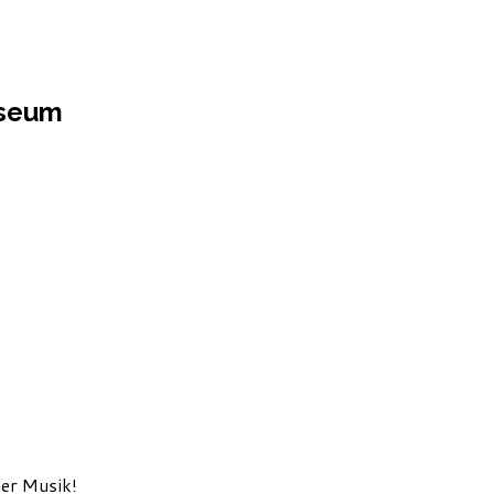
useum
ner Musik!