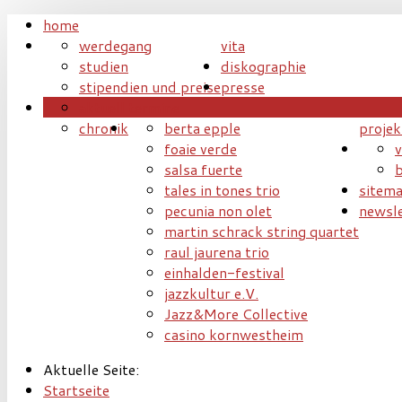
home
werdegang
vita
studien
diskographie
stipendien und preise
presse
aktuell
termine
chronik
berta epple
projek
foaie verde
v
salsa fuerte
b
tales in tones trio
sitem
pecunia non olet
newsle
martin schrack string quartet
raul jaurena trio
einhalden-festival
jazzkultur e.V.
Jazz&More Collective
casino kornwestheim
Aktuelle Seite:
Startseite