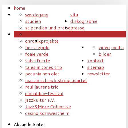
home
werdegang
vita
studien
diskographie
stipendien und preise
presse
aktuell
termine
chronik
projekte
berta epple
video
media
foaie verde
bilder
salsa fuerte
kontakt
tales in tones trio
sitemap
pecunia non olet
newsletter
martin schrack string quartet
raul jaurena trio
einhalden-festival
jazzkultur e.V.
Jazz&More Collective
casino kornwestheim
Aktuelle Seite: