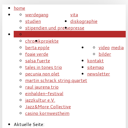
home
werdegang
vita
studien
diskographie
stipendien und preise
presse
aktuell
termine
chronik
projekte
berta epple
video
media
foaie verde
bilder
salsa fuerte
kontakt
tales in tones trio
sitemap
pecunia non olet
newsletter
martin schrack string quartet
raul jaurena trio
einhalden-festival
jazzkultur e.V.
Jazz&More Collective
casino kornwestheim
Aktuelle Seite: